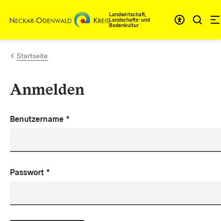
Zum Inhalt springen
Landwirtschaft,
Landschafts- und
Bodenkultur
Startseite
Anmelden
Benutzername
*
Passwort
*