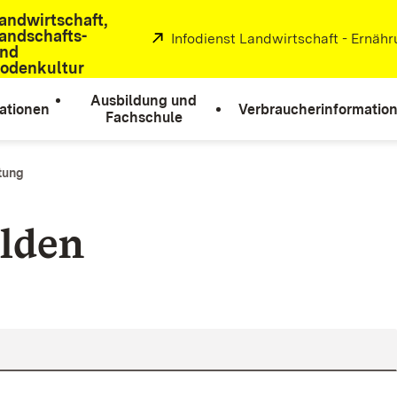
andwirtschaft,
andschafts-
Extern:
Infodienst Landwirtschaft - Ernäh
nd
odenkultur
Ausbildung und
ationen
Verbraucherinformatio
Fachschule
ltung
lden