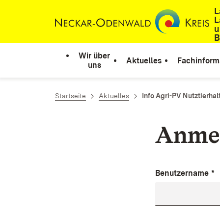
L
Zum Inhalt springen
L
u
B
Wir über
Aktuelles
Fachinform
uns
Startseite
Aktuelles
Info Agri-PV Nutztierha
Anme
Benutzername
*