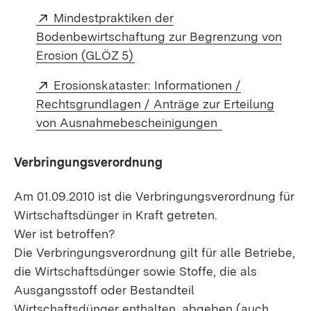
Extern:
Mindestpraktiken der
Bodenbewirtschaftung zur Begrenzung von
(Öffnet in neuem Fenster)
Erosion (GLÖZ 5)
Extern:
Erosionskataster: Informationen /
Rechtsgrundlagen / Anträge zur Erteilung
(Öffnet in neue
von Ausnahmebescheinigungen
Verbringungsverordnung
Am 01.09.2010 ist die Verbringungsverordnung für
Wirtschaftsdünger in Kraft getreten.
Wer ist betroffen?
Die Verbringungsverordnung gilt für alle Betriebe,
die Wirtschaftsdünger sowie Stoffe, die als
Ausgangsstoff oder Bestandteil
Wirtschaftsdünger enthalten, abgeben (auch