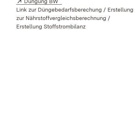
Extern:
(Öffnet in neuem Fenster)
Düngung BW
Link zur Düngebedarfsberechung / Erstellung
zur Nährstoffvergleichsberechnung /
Erstellung Stoffstrombilanz