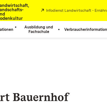
andwirtschaft,
andschafts-
Extern:
Infodienst Landwirtschaft - Ernäh
nd
odenkultur
Ausbildung und
ationen
Verbraucherinformatio
Fachschule
rt Bauernhof