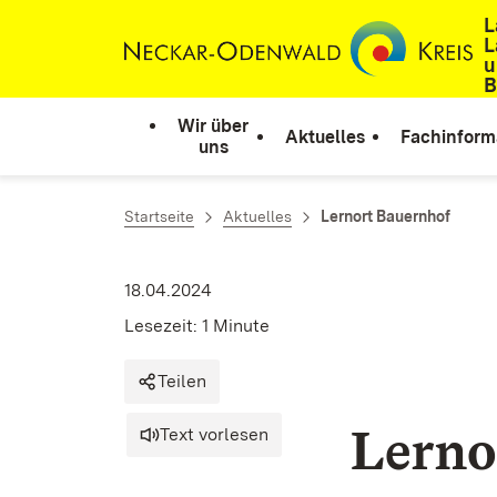
L
Zum Inhalt springen
L
u
B
Wir über
Aktuelles
Fachinform
uns
Startseite
Aktuelles
Lernort Bauernhof
18.04.2024
Lesezeit: 1 Minute
Teilen
Lerno
Text vorlesen